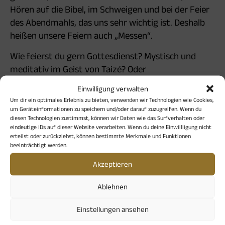
Hören auf die Bibel, im Schweigen und bei der Feier
des Abendmahls, das uns sehr wichtig ist. Deshalb
heißen unsere Feiern auch „Messen“.
Wie feierst du gern Gottesdienst? Mystisch und
meditativ im Geist von Taizé? Oder
gemeinschaftlich und kreativ im Kreis mit Stühlen?
Einwilligung verwalten
Oder liturgisch und feierlich mit klassischen
Um dir ein optimales Erlebnis zu bieten, verwenden wir Technologien wie Cookies,
Formen?
um Geräteinformationen zu speichern und/oder darauf zuzugreifen. Wenn du
diesen Technologien zustimmst, können wir Daten wie das Surfverhalten oder
eindeutige IDs auf dieser Website verarbeiten. Wenn du deine Einwillligung nicht
Im Spirituellen Zentrum findest du Feiern, die zu
erteilst oder zurückziehst, können bestimmte Merkmale und Funktionen
deiner Suche und Sehnsucht passen! Komm vorbei
beeinträchtigt werden.
und feier mit!
Akzeptieren
Ablehnen
Einstellungen ansehen