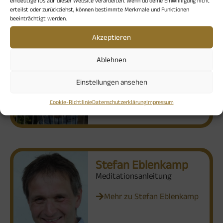
erteilst oder zurückziehst, können bestimmte Merkmale und Funktionen
beeinträchtigt werden.
Claus Fiedler
Akzeptieren
Pfarrer im Ruhestand und
Geistlicher Begleiter
Ablehnen
Mehr zu Claus Fiedler
Einstellungen ansehen
Cookie-Richtlinie
Datenschutzerklärung
Impressum
Stefan Eblenkamp
Meditationsanleitung
Mehr zu Stefan Eblenkamp