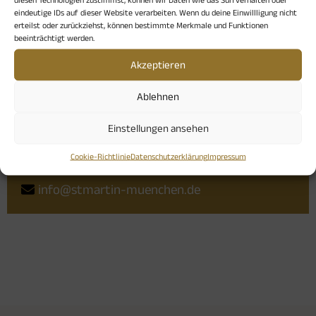
eindeutige IDs auf dieser Website verarbeiten. Wenn du deine Einwillligung nicht
Kampfkunst auf einzigartige Weise miteinander
erteilst oder zurückziehst, können bestimmte Merkmale und Funktionen
verbindet.
beeinträchtigt werden.
Um anderen Menschen diesen faszinierenden
Akzeptieren
Übungsweg näherzubringen und sie auf diesem
Ablehnen
zu begleiten, absolvierte ich eine Ausbildung zur
Taiji-Kursleiterin und bilde mich regelmäßig fort.
Einstellungen ansehen
Cookie-Richtlinie
Datenschutzerklärung
Impressum
info@stmartin-muenchen.de