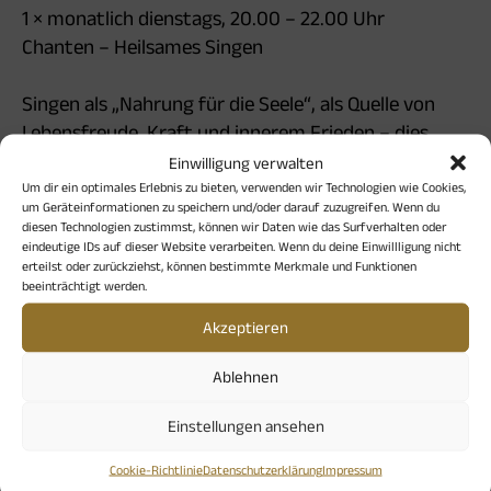
1 × monatlich dienstags, 20.00 – 22.00 Uhr
Chanten – Heilsames Singen
Singen als „Nahrung für die Seele“, als Quelle von
Lebensfreude, Kraft und innerem Frieden – dies
können wir erfahren beim Chanten von spirituellen
Einwilligung verwalten
Liedern aus aller Welt. Die musikalische Reise führt
Um dir ein optimales Erlebnis zu bieten, verwenden wir Technologien wie Cookies,
um Geräteinformationen zu speichern und/oder darauf zuzugreifen. Wenn du
uns von jahrtausendealten indischen Mantren über
diesen Technologien zustimmst, können wir Daten wie das Surfverhalten oder
afrikanische Gospelsongs, jüdische Friedenslieder
eindeutige IDs auf dieser Website verarbeiten. Wenn du deine Einwillligung nicht
erteilst oder zurückziehst, können bestimmte Merkmale und Funktionen
und Gesänge der Sufis bis hin zu aktuellen Chants
beeinträchtigt werden.
deutsch- und englischsprachiger Liedautor:innen
Akzeptieren
und den „gesungenen Gebeten“ von Helge
Burggrabe. Notenkenntnisse sind nicht erforderlich.
Ablehnen
Elfe Kassnel, Dipl.-Psychologin, Singleiterin
Einstellungen ansehen
Termine: 20.10. | 17.11. | 15.12.26 | 19.01. | 16.02.27
Cookie-Richtlinie
Datenschutzerklärung
Impressum
12 € pro Abend, max. 15 Teilnehmende. Anmeldung