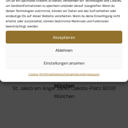
Um dir ein optimales Erlebnis zu bieten, verwenden wir Technologien wie Cookies,
um Geräteinformationen zu speichern und/oder darauf zuzugreifen. Wenn du
Lukaskantor Tobias Frank
diesen Technologien zustimmst, können wir Daten wie das Surfverhalten oder
eindeutige IDs auf dieser Website verarbeiten. Wenn du deine Einwillligung nicht
erteilst oder zurückziehst, können bestimmte Merkmale und Funktionen
beeinträchtigt werden.
Akzeptieren
Ablehnen
Einstellungen ansehen
Veranstaltungsort
Cookie-Richtlinie
Datenschutzerklärung
Impressum
St. Jakob am Anger Sankt-Jakobs-Platz 80331
München
St. Jakob am Anger Sankt-Jakobs-Platz 80331
München