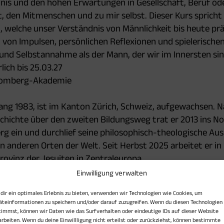
nis und den hohen Erwartungen in Gesellschaft, Beruf oder
, den Mitmenschen und zu mir selbst. Dieser Kurs spricht 
welche unser Verständnis von Männlichkeit bis heute präg
 von Impulsen, persönlichen Reflexionen und spielerisch
und Selbstannahme als der Mann, der wir im Innersten sin
ich bis 25.03.27
 Domberg-Akademie
gang 1983, ist im Kanton Zürich, Schweiz, aufgewachsen.
hichte über den zweiten Bildungsweg trat er 2013 ins Nov
erg ein und durchlief seine philosophisch-theologische Au
n anderen Orten der Welt. Seit Herbst 2025 arbeitet er i
ovinz der Jesuiten in Zentraleuropa.
Einwilligung verwalten
dir ein optimales Erlebnis zu bieten, verwenden wir Technologien wie Cookies, um
äteinformationen zu speichern und/oder darauf zuzugreifen. Wenn du diesen Technologien
timmst, können wir Daten wie das Surfverhalten oder eindeutige IDs auf dieser Website
arbeiten. Wenn du deine Einwillligung nicht erteilst oder zurückziehst, können bestimmte