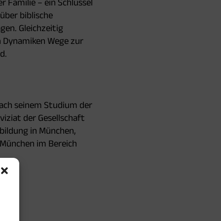
 Familie – ein Schlüssel
über biblische
en. Gleichzeitig
en Dynamiken Wege zur
d.
 Nach seinem Studium der
iziat der Gesellschaft
sbildung in München,
n München im Bereich