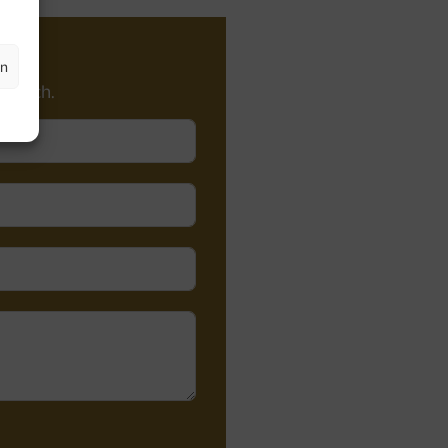
en
öglich.