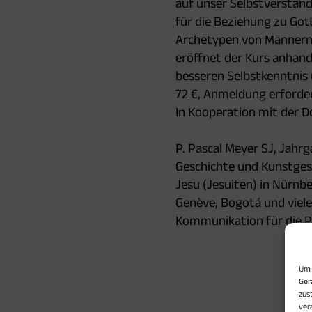
auf unser Selbstverständ
für die Beziehung zu Gott
Archetypen von Männern, 
eröffnet der Kurs anhand
besseren Selbstkenntnis 
72 €, Anmeldung erforderl
In Kooperation mit der
P. Pascal Meyer SJ, Jahr
Geschichte und Kunstgesc
Jesu (Jesuiten) in Nürnb
Genève, Bogotá und viele
Kommunikation für die Pr
Um 
Ger
zus
ver