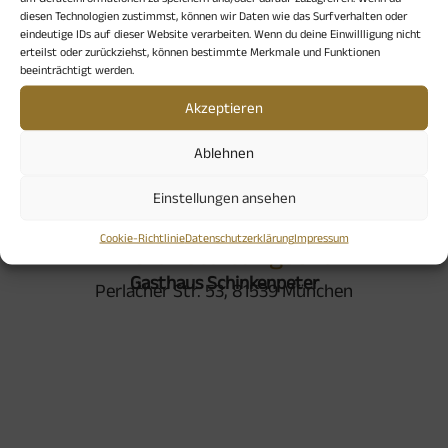
diesen Technologien zustimmst, können wir Daten wie das Surfverhalten oder
und qualifizierte Pilgerbegleiterin
eindeutige IDs auf dieser Website verarbeiten. Wenn du deine Einwillligung nicht
erteilst oder zurückziehst, können bestimmte Merkmale und Funktionen
beeinträchtigt werden.
Nur mit Anmeldung direkt bei Barbara Massion:
b.massion@mnet-online.de
Akzeptieren
Ablehnen
Einstellungen ansehen
Cookie-Richtlinie
Datenschutzerklärung
Impressum
Veranstaltungsort
Gasthaus Schinkenpeter
Perlacher Str. 53, 81539 München