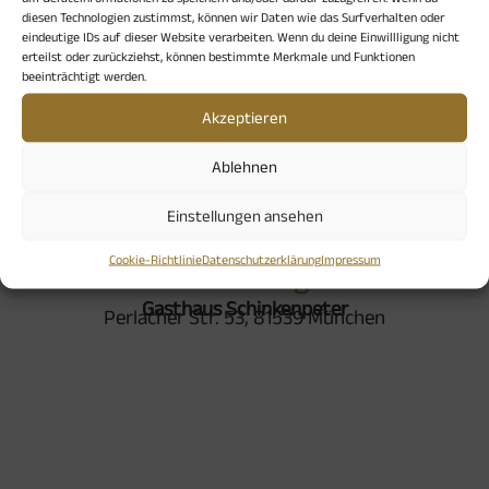
diesen Technologien zustimmst, können wir Daten wie das Surfverhalten oder
und qualifizierte Pilgerbegleiterin
eindeutige IDs auf dieser Website verarbeiten. Wenn du deine Einwillligung nicht
erteilst oder zurückziehst, können bestimmte Merkmale und Funktionen
beeinträchtigt werden.
Nur mit Anmeldung direkt bei Barbara Massion:
b.massion@mnet-online.de
Akzeptieren
Ablehnen
Einstellungen ansehen
Cookie-Richtlinie
Datenschutzerklärung
Impressum
Veranstaltungsort
Gasthaus Schinkenpeter
Perlacher Str. 53, 81539 München