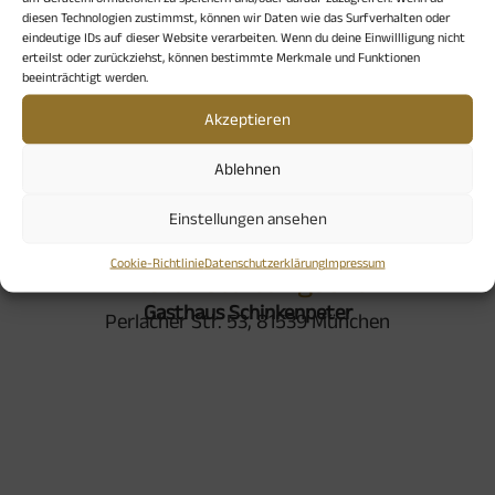
diesen Technologien zustimmst, können wir Daten wie das Surfverhalten oder
und qualifizierte Pilgerbegleiterin
eindeutige IDs auf dieser Website verarbeiten. Wenn du deine Einwillligung nicht
erteilst oder zurückziehst, können bestimmte Merkmale und Funktionen
beeinträchtigt werden.
Nur mit Anmeldung direkt bei Barbara Massion:
b.massion@mnet-online.de
Akzeptieren
Ablehnen
Einstellungen ansehen
Cookie-Richtlinie
Datenschutzerklärung
Impressum
Veranstaltungsort
Gasthaus Schinkenpeter
Perlacher Str. 53, 81539 München