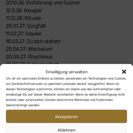
01.10.26: Einführung und Spüren
12.11.26: Neugier
17.12.26: Rituale
28.01.27: Sorgfalt
11.02.27: Glaube
18.03.27: Zu sich stehen
29.04.27: Wachstum
20.05.27: Rhythmus
10.06.27: Geborgenheit
Einwilligung verwalten
Um dir ein optimales Erlebnis zu bieten, verwenden wir Technologien wie Cookies,
Vorkenntnisse sind nicht erforderlich
um Geräteinformationen zu speichern und/oder darauf zuzugreifen. Wenn du
diesen Technologien zustimmst, können wir Daten wie das Surfverhalten oder
Lynne Hromek, Lehrerin der Open-Hands-Schule des
eindeutige IDs auf dieser Website verarbeiten. Wenn du deine Einwillligung nicht
erteilst oder zurückziehst, können bestimmte Merkmale und Funktionen
Handauflegens,
beeinträchtigt werden.
40 Jahre Praxis im Handauflegen
Akzeptieren
90 €, Anmeldung bis 29.09.26 erforderlich
Information bei Lynne Hromek: Tel. 08191 3056771,
Ablehnen