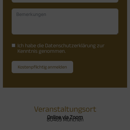
Ich habe die
Datenschutzerklärung
zur
Kenntnis genommen.
Kostenpflichtig anmelden
Veranstaltungsort
Online via Zoom
80469 München