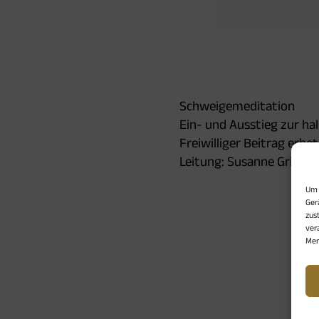
Schweigemeditation
Ein- und Ausstieg zur ha
Freiwilliger Beitrag erbe
Leitung: Susanne Gribl
Um 
Ger
zus
ver
Mer