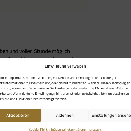
lben und vollen Stunde möglich
ten, Anmeldung nicht erforderlich
Einwilligung verwalten
dir ein optimales Erlebnis zu bieten, verwenden wir Technologien wie Cookies, um
äteinformationen zu speichern und/oder darauf zuzugreifen. Wenn du diesen Technologien
timmst, können wir Daten wie das Surfverhalten oder eindeutige IDs auf dieser Website
arbeiten. Wenn du deine Einwillligung nicht erteilst oder zurückziehst, können bestimmte
kmale und Funktionen beeinträchtigt werden.
Veranstaltungsort
Akzeptieren
Ablehnen
Einstellungen anseh
Spirituelles Zentrum St. Martin
Arndtstr. 8 (Rückgebäude), 80469 München
Cookie-Richtlinie
Datenschutzerklärung
Impressum