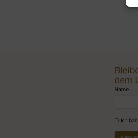
Bleib
dem 
Name
Ich hab
Kostenlo