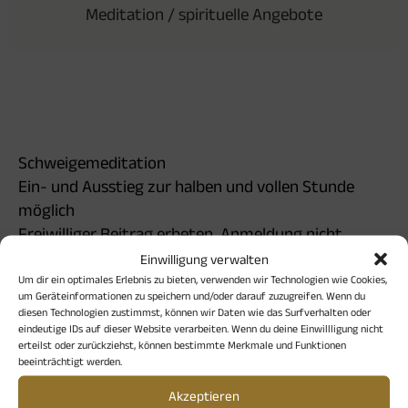
Meditation / spirituelle Angebote
Schweigemeditation
Ein- und Ausstieg zur halben und vollen Stunde
möglich
Freiwilliger Beitrag erbeten, Anmeldung nicht
erforderlich
Einwilligung verwalten
Leitung: Susanne Gribl
Um dir ein optimales Erlebnis zu bieten, verwenden wir Technologien wie Cookies,
um Geräteinformationen zu speichern und/oder darauf zuzugreifen. Wenn du
diesen Technologien zustimmst, können wir Daten wie das Surfverhalten oder
eindeutige IDs auf dieser Website verarbeiten. Wenn du deine Einwillligung nicht
erteilst oder zurückziehst, können bestimmte Merkmale und Funktionen
beeinträchtigt werden.
Akzeptieren