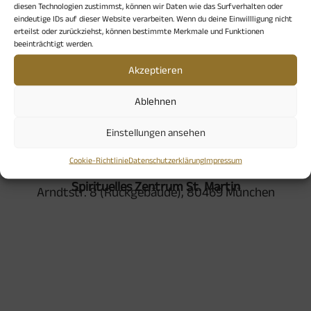
und von Frère Roger hören, schweigen und in der
diesen Technologien zustimmst, können wir Daten wie das Surfverhalten oder
eindeutige IDs auf dieser Website verarbeiten. Wenn du deine Einwillligung nicht
Stille persönlich meditieren, füreinander beten,
erteilst oder zurückziehst, können bestimmte Merkmale und Funktionen
Abendmahl/Eucharistie in schlichter Form feiern, in
beeinträchtigt werden.
die Nacht gehen mit einem Gesang im Herzen.
Akzeptieren
Ablehnen
Einstellungen ansehen
Cookie-Richtlinie
Datenschutzerklärung
Impressum
Veranstaltungsort
Spirituelles Zentrum St. Martin
Arndtstr. 8 (Rückgebäude), 80469 München