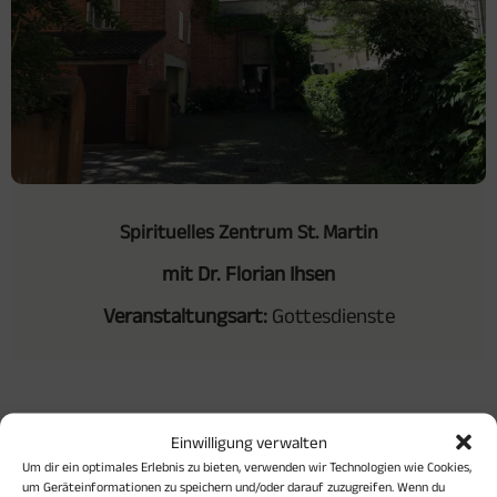
Spirituelles Zentrum St. Martin
mit Dr. Florian Ihsen
Veranstaltungsart:
Gottesdienste
Einwilligung verwalten
Viele Kerzen brennen. Du kannst sitzen oder knien,
Um dir ein optimales Erlebnis zu bieten, verwenden wir Technologien wie Cookies,
die Gesänge aus Taizé singen, Worte aus der Bibel
um Geräteinformationen zu speichern und/oder darauf zuzugreifen. Wenn du