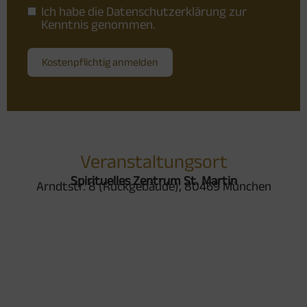
Ich habe die
Datenschutzerklärung
zur
Kenntnis genommen.
Kostenpflichtig anmelden
Veranstaltungsort
Spirituelles Zentrum St. Martin
Arndtstr. 8 (Rückgebäude), 80469 München