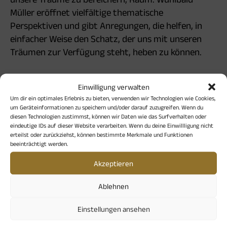
Müller eröffnet vielfältige thematische
Perspektiven und gibt Anregungen, die helfen, in
einfacher Weise den Schatz, der uns mit unseren
Träumen zur Verfügung steht, heben zu können.
Seminar mit Dr. Wunibald Müller. Psychologe,
Einwilligung verwalten
Psychotherapeut, ehemaliger Leiter des Recollectio-
Um dir ein optimales Erlebnis zu bieten, verwenden wir Technologien wie Cookies,
Hauses der Abtei Münsterschwarzach
um Geräteinformationen zu speichern und/oder darauf zuzugreifen. Wenn du
diesen Technologien zustimmst, können wir Daten wie das Surfverhalten oder
eindeutige IDs auf dieser Website verarbeiten. Wenn du deine Einwillligung nicht
Ort: Spirituelles Zentrum St. Martin, Arndtstr. 8
erteilst oder zurückziehst, können bestimmte Merkmale und Funktionen
Rückgebäude, 80469 München
beeinträchtigt werden.
85 Euro, Anmeldung bis 16.02.27 unter
Akzeptieren
sekretariat@stmartin-muenchen.de
Ablehnen
Einstellungen ansehen