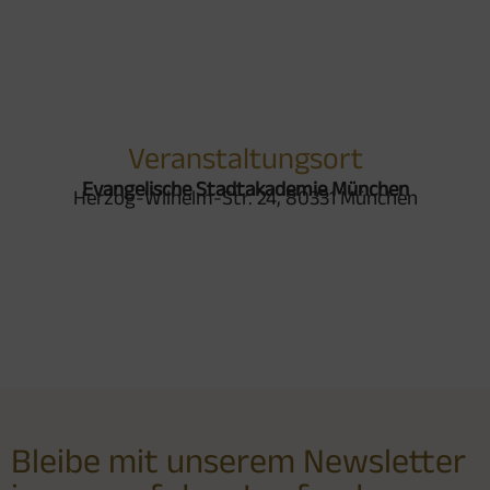
Veranstaltungsort
Evangelische Stadtakademie München
Herzog-Wilhelm-Str. 24, 80331 München
Bleibe mit unserem Newsletter