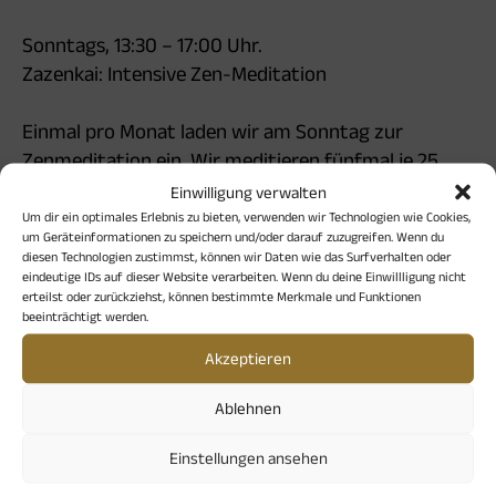
Sonntags, 13:30 – 17:00 Uhr.
Zazenkai: Intensive Zen-Meditation
Einmal pro Monat laden wir am Sonntag zur
Zenmeditation ein. Wir meditieren fünfmal je 25
Minuten im Schweigen. Dazwischen gibt es kurze
Einwilligung verwalten
Gehmeditationen und nach der dritten Runde eine
Um dir ein optimales Erlebnis zu bieten, verwenden wir Technologien wie Cookies,
um Geräteinformationen zu speichern und/oder darauf zuzugreifen. Wenn du
länge Teepause und einen kurzen Vortrag.
diesen Technologien zustimmst, können wir Daten wie das Surfverhalten oder
Einzelgespräche werden angeboten. Am Ende
eindeutige IDs auf dieser Website verarbeiten. Wenn du deine Einwillligung nicht
erteilst oder zurückziehst, können bestimmte Merkmale und Funktionen
rezitieren wir kurze Zentexte. Wir bitten um eine
beeinträchtigt werden.
Anmeldung unter https://zen-
Akzeptieren
herzgrundschule.de/zazenkai.html .
Neueinsteiger sind willkommen.
Ablehnen
Die Meditationen am Mittwoch sind für Anfänger
besser geeignet. Anfänger und Neueinsteiger
Einstellungen ansehen
nehmen bitte vorher Kontakt mit Frau Brill auf und